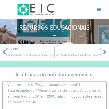
Ir
Main
para
Men
o
conteúdo
RECURSOS EDUCACIONAIS
Prev
N
PREVIOUS
NEXT
Aminoácidos e proteínas: quem são e onde estão.
A clonagem sob a visão dos alcoólatras.
As últimas do noticiário genômico.
Digite seu e-mail…
Você conhece o “Projeto Genoma Humano”?
Essa esquete do \”Ciência ao pé do ouvido\”, que foi ao
ar pela Rádio USP em 2001, fala um pouco sobre esse
empreendimento.