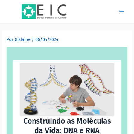
Ir
Post
Main
para
navigation
Men
o
conteúdo
Por
Gislaine
/
06/04/2024
Construindo as Moléculas
da Vida: DNA e RNA