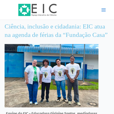
Ir
Main
para
Men
o
conteúdo
Ciência, inclusão e cidadania: EIC atua
na agenda de férias da “Fundação Casa”
Equipe do EIC – Educadora Gislaine Santos, mediadores