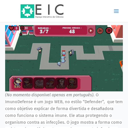
Ir
Main
para
Men
o
conteúdo
(No momento disponível apenas em português).
O
ImunoDefense é um Jogo WEB, no estilo “Defender”, que tem
como objetivo explicar de forma divertida e desafiadora
como funciona o sistema imune. Ele atua protegendo o
organismo contra as infecções. O jogo mostra a forma como