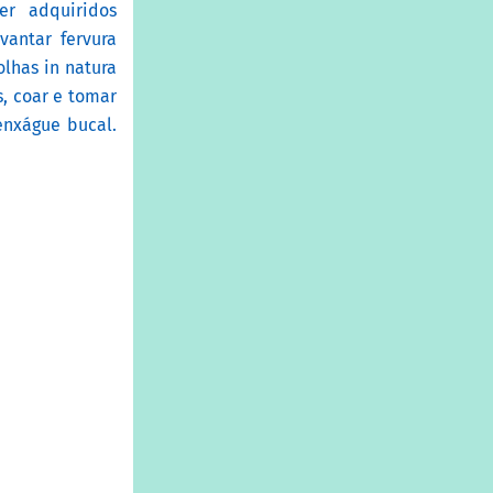
er adquiridos
vantar fervura
olhas in natura
s, coar e tomar
enxágue bucal.