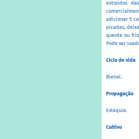
extraídos da
comercialment
adicionar 5 co
picadas, deixa
quente ou fri
Pode ser usad
Ciclo de vida
Bienal.
Propagação
Estaquia.
Cultivo