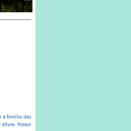
 à família das
altura. Possui