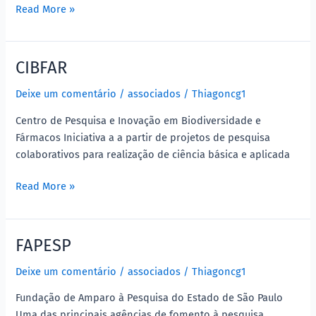
Read More »
CIBFAR
CIBFAR
Deixe um comentário
/
associados
/
Thiagoncg1
Centro de Pesquisa e Inovação em Biodiversidade e
Fármacos Iniciativa a a partir de projetos de pesquisa
colaborativos para realização de ciência básica e aplicada
Read More »
FAPESP
FAPESP
Deixe um comentário
/
associados
/
Thiagoncg1
Fundação de Amparo à Pesquisa do Estado de São Paulo
Uma das principais agências de fomento à pesquisa