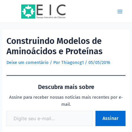
Ir
Post
Main
para
navigation
Men
o
conteúdo
Construindo Modelos de
Aminoácidos e Proteínas
Deixe um comentário
/ Por
Thiagoncg1
/
05/05/2016
Descubra mais sobre
Assine para receber nossas notícias mais recentes por e-
mail.
Assinar