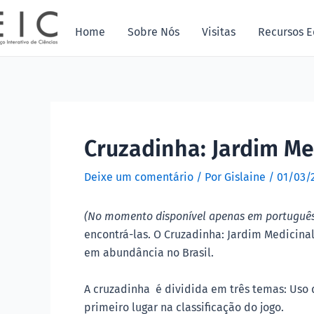
Ir
Post
para
navigation
Home
Sobre Nós
Visitas
Recursos E
o
conteúdo
Cruzadinha: Jardim Me
Deixe um comentário
/ Por
Gislaine
/
01/03/
(No momento disponível apenas em português
encontrá-las. O Cruzadinha: Jardim Medicinal
em abundância no Brasil.
A cruzadinha é dividida em três temas: Uso 
primeiro lugar na classificação do jogo.