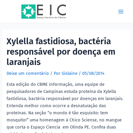
Ir
Post
Main
para
navigation
Men
o
conteúdo
Xylella fastidiosa, bactéria
responsável por doença em
laranjais
Deixe um comentário
/ Por
Gislaine
/
05/08/2014
Esta edição do CBME inFormação, uma equipe de
pesquisadores de Campinas estuda proteína da Xylella
fastidiosa, bactéria responsável por doenças em laranjais.
Entenda melhor como ocorre a desnaturação das
proteínas. Na seção “o mundo é tão esquisito: tem
mosquito!” uma homenagem á Chico Sciense, no mangue
que corta o Espaço Ciencia em Olinda PE. Confira duas