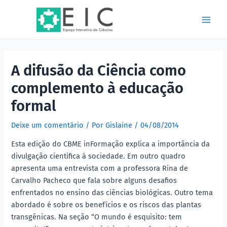
Ir
Post
Main
para
navigation
Men
o
conteúdo
A difusão da Ciência como
complemento à educação
formal
Deixe um comentário
/ Por
Gislaine
/
04/08/2014
Esta edição do CBME inFormação explica a importância da
divulgação cientifica á sociedade. Em outro quadro
apresenta uma entrevista com a professora Rina de
Carvalho Pacheco que fala sobre alguns desafios
enfrentados no ensino das ciências biológicas. Outro tema
abordado é sobre os benefícios e os riscos das plantas
transgênicas. Na seção “O mundo é esquisito: tem