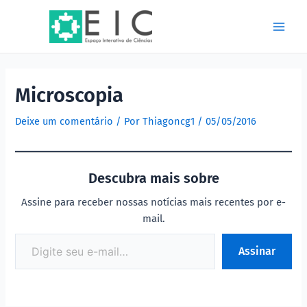
Ir
Post
Main
para
navigation
Men
o
conteúdo
Microscopia
Deixe um comentário
/ Por
Thiagoncg1
/
05/05/2016
Descubra mais sobre
Assine para receber nossas notícias mais recentes por e-
mail.
Assinar