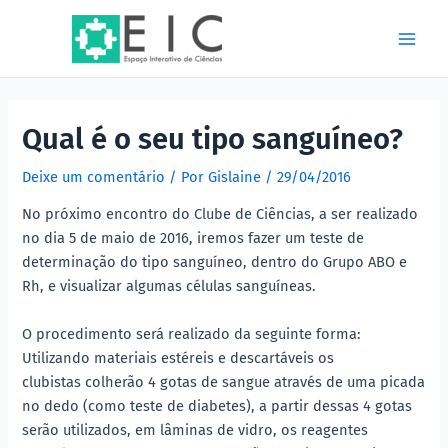
Ir
Post
Main
para
navigation
Men
o
conteúdo
Qual é o seu tipo sanguíneo?
Deixe um comentário
/ Por
Gislaine
/
29/04/2016
No próximo encontro do Clube de Ciências, a ser realizado
no dia 5 de maio de 2016, iremos fazer um teste de
determinação do tipo sanguíneo, dentro do Grupo ABO e
Rh, e visualizar algumas células sanguíneas.
O procedimento será realizado da seguinte forma:
Utilizando materiais estéreis e descartáveis os
clubistas colherão 4 gotas de sangue através de uma picada
no dedo (como teste de diabetes), a partir dessas 4 gotas
serão utilizados, em lâminas de vidro, os reagentes