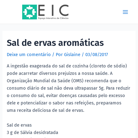
Ir
Post
Main
para
navigation
Men
o
conteúdo
Sal de ervas aromáticas
Deixe um comentário
/ Por
Gislaine
/
03/08/2017
A ingestão exagerada do sal de cozinha (cloreto de sódio)
pode acarretar diversos prejuízos a nossa saúde. A
Organização Mundial da Saúde (OMS) recomenda que o
consumo diário de sal não deva ultrapassar 5g. Para reduzir
o consumo do sal, evitar doenças causadas pelo excesso
dele e potencializar o sabor nas refeições, preparamos
uma receita deliciosa de sal de ervas.
Sal de ervas
3 g de Sálvia desidratada