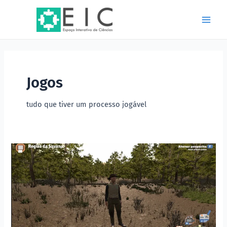
Ir
Paginação
Main
para
de
Men
o
post
conteúdo
Jogos
tudo que tiver um processo jogável
PANORAMA
CERRADO