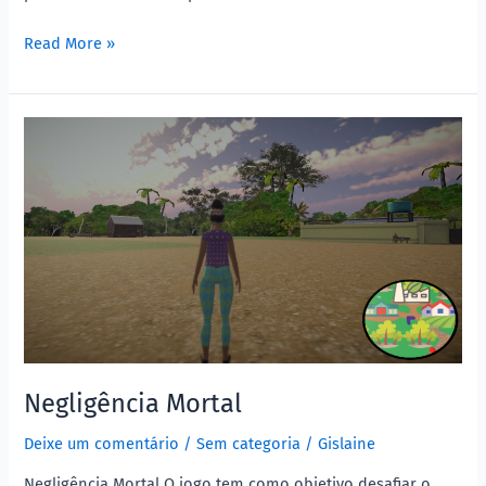
Read More »
Negligência
Mortal
Negligência Mortal
Deixe um comentário
/
Sem categoria
/
Gislaine
Negligência Mortal O jogo tem como objetivo desafiar o