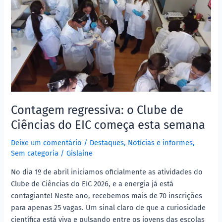
Ciências
do
EIC
começa
esta
semana
Contagem regressiva: o Clube de
Ciências do EIC começa esta semana
Deixe um comentário
/
Destaques
,
Notícias e informes
,
Sem categoria
/
Gislaine
No dia 1º de abril iniciamos oficialmente as atividades do
Clube de Ciências do EIC 2026, e a energia já está
contagiante! Neste ano, recebemos mais de 70 inscrições
para apenas 25 vagas. Um sinal claro de que a curiosidade
científica está viva e pulsando entre os jovens das escolas