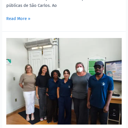
públicas de São Carlos. Ao
Read More »
Acessibilidade
e
inclusão
como
compromisso
permanente