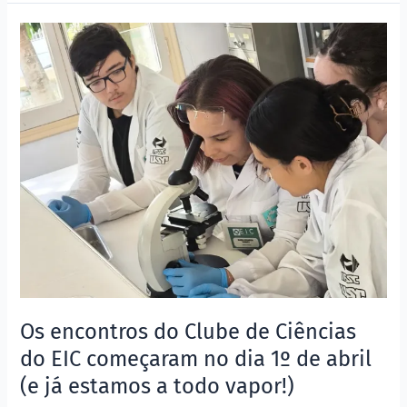
Os
encontros
do
Clube
de
Ciências
do
EIC
começaram
no
dia
1º
de
abril
Os encontros do Clube de Ciências
(e
do EIC começaram no dia 1º de abril
já
(e já estamos a todo vapor!)
estamos
a