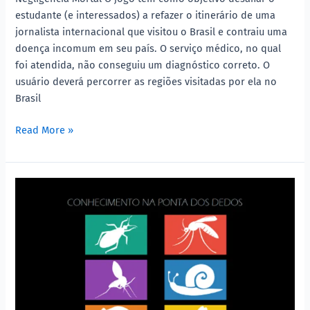
estudante (e interessados) a refazer o itinerário de uma
jornalista internacional que visitou o Brasil e contraiu uma
doença incomum em seu país. O serviço médico, no qual
foi atendida, não conseguiu um diagnóstico correto. O
usuário deverá percorrer as regiões visitadas por ela no
Brasil
Read More »
Conhecimento
na
ponta
dos
dedos