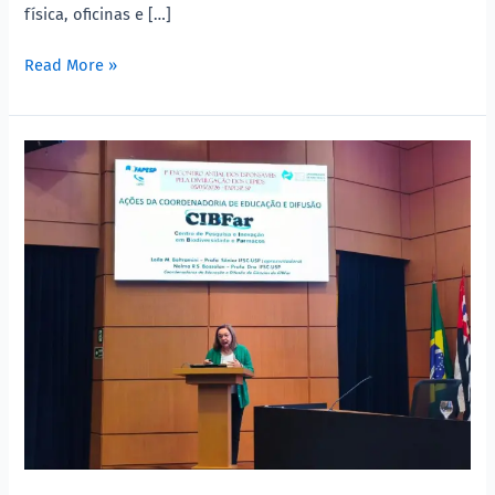
física, oficinas e […]
Read More »
Entre
ciência,
educação
e
conexões:
experiências
no
encontro
dos
CEPIDs