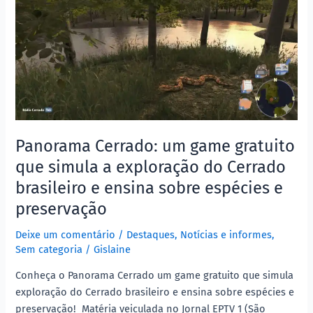
um
game
gratuito
que
simula
a
exploração
do
Cerrado
Panorama Cerrado: um game gratuito
brasileiro
que simula a exploração do Cerrado
e
brasileiro e ensina sobre espécies e
ensina
preservação
sobre
espécies
Deixe um comentário
/
Destaques
,
Notícias e informes
,
e
Sem categoria
/
Gislaine
preservação
Conheça o Panorama Cerrado um game gratuito que simula
exploração do Cerrado brasileiro e ensina sobre espécies e
preservação! Matéria veiculada no Jornal EPTV 1 (São