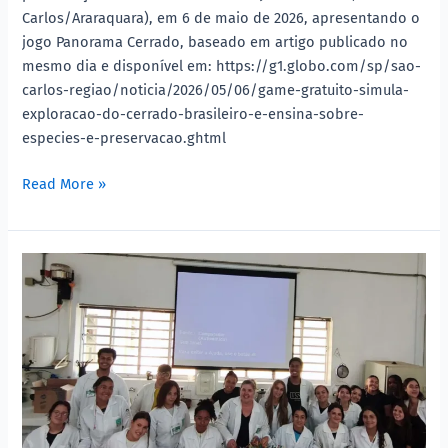
Carlos/Araraquara), em 6 de maio de 2026, apresentando o
jogo Panorama Cerrado, baseado em artigo publicado no
mesmo dia e disponível em: https://g1.globo.com/sp/sao-
carlos-regiao/noticia/2026/05/06/game-gratuito-simula-
exploracao-do-cerrado-brasileiro-e-ensina-sobre-
especies-e-preservacao.ghtml
Read More »
Dia
do
DNA:
no
EIC
fazemos
ele
aparecer!