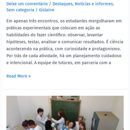
Deixe um comentário
/
Destaques
,
Notícias e informes
,
todo
Sem categoria
/
Gislaine
vapor!)
Em apenas três encontros, os estudantes mergulharam em
práticas experimentais que colocam em ação as
habilidades do fazer científico: observar, levantar
hipóteses, testar, analisar e comunicar resultados. É ciência
acontecendo na prática, com curiosidade e protagonismo.
Por trás de cada atividade, há um planejamento cuidadoso
e intencional. A equipe de tutores, em parceria com a
Read More »
Contagem
regressiva:
o
Clube
de