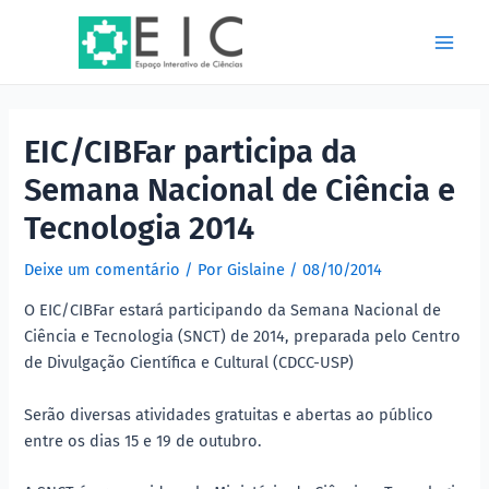
Ir
Post
Main
para
navigation
Men
o
conteúdo
EIC/CIBFar participa da
Semana Nacional de Ciência e
Tecnologia 2014
Deixe um comentário
/ Por
Gislaine
/
08/10/2014
O EIC/CIBFar estará participando da Semana Nacional de
Ciência e Tecnologia (SNCT) de 2014, preparada pelo Centro
de Divulgação Científica e Cultural (CDCC-USP)
Serão diversas atividades gratuitas e abertas ao público
entre os dias 15 e 19 de outubro.