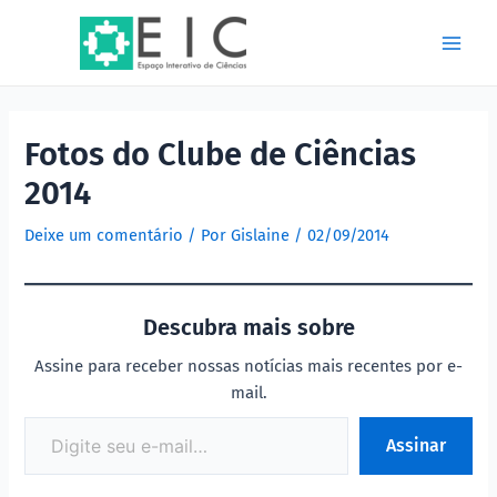
Ir
Post
Main
para
navigation
Men
o
conteúdo
Fotos do Clube de Ciências
2014
Deixe um comentário
/ Por
Gislaine
/
02/09/2014
Descubra mais sobre
Assine para receber nossas notícias mais recentes por e-
mail.
Assinar